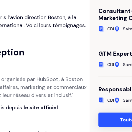
Consultant·
is l’avion direction Boston, à la
Marketing 
rnational. Voici leurs témoignages.
CDI
Sai
eption
GTM Expert
CDI
Sai
 organisée par HubSpot, à Boston
 affaires, marketing et commerciaux
Responsabl
eur réseau divers et inclusif."
CDI
Sai
ais depuis
le site officiel
Tout