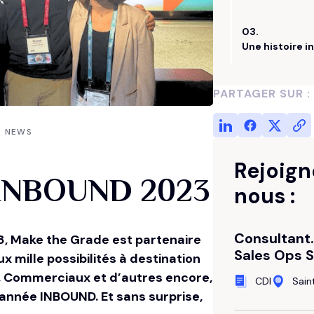
Entretenez vos données CRM
Diffusez le bon message
Découvrir notre expertise
03.
Stratégie Réseaux Sociaux
Une histoire i
Maîtrisez votre e-réputation
PARTAGER SUR :
NEWS
Rejoign
’INBOUND 2023
nous :
Consultant
18, Make the Grade est partenaire
Sales Ops S
aux mille possibilités à destination
t, Commerciaux et d’autres encore,
CDI
Sai
 année INBOUND. Et sans surprise,