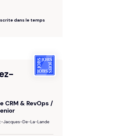
Optimisez vos fonctionnalités
Captivez vos prospects
Google Ads
nscrite dans le temps
Captez votre cible
ez-
.e CRM & RevOps /
enior
nt-Jacques-De-La-Lande