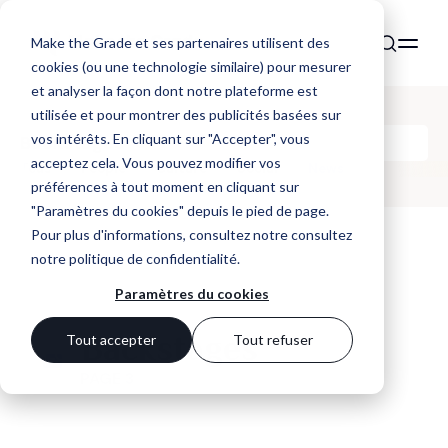
Make the Grade et ses partenaires utilisent des
cookies (ou une technologie similaire) pour mesurer
et analyser la façon dont notre plateforme est
utilisée et pour montrer des publicités basées sur
vos intérêts. En cliquant sur "Accepter", vous
Backstages
acceptez cela. Vous pouvez modifier vos
Tous
People
Culture
Social
News
préférences à tout moment en cliquant sur
"Paramètres du cookies" depuis le pied de page.
Pour plus d'informations, consultez notre
consultez
notre politique de confidentialité
.
Paramètres du cookies
Backstages
Tout accepter
Tout refuser