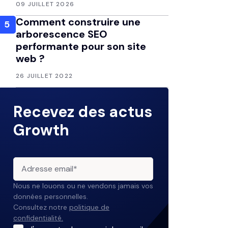
09 JUILLET 2026
Comment construire une
5
arborescence SEO
performante pour son site
web ?
26 JUILLET 2022
Recevez des actus
Growth
Nous ne louons ou ne vendons jamais vos
données personnelles.
Consultez notre
politique de
confidentialité.