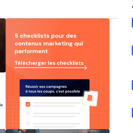
5 checklists pour des
contenus marketing qui
performent
Télécharger les checklists
de